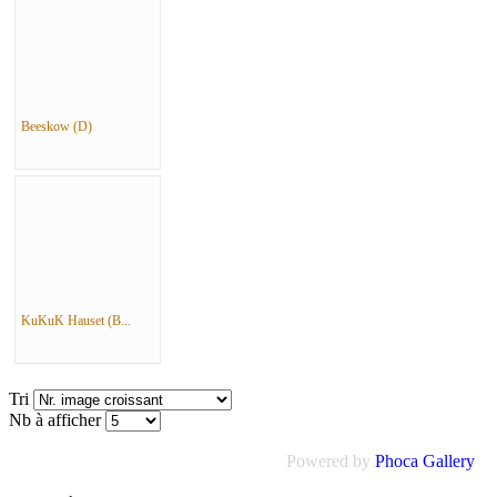
Beeskow (D)
KuKuK Hauset (B...
Tri
Nb à afficher
Powered by
Phoca Gallery